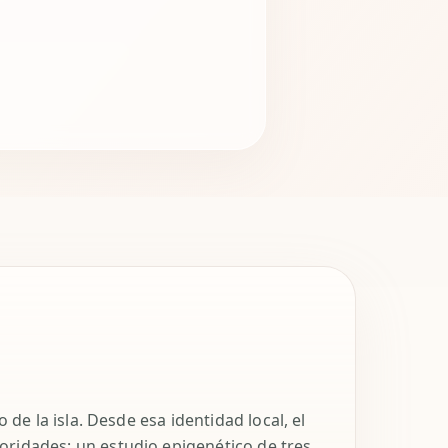
de la isla. Desde esa identidad local, el
oridades; un estudio epigenético de tres