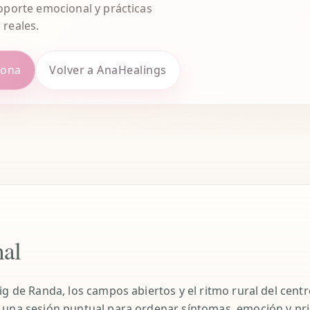
soporte emocional y prácticas
 reales.
zona
Volver a AnaHealings
al
g de Randa, los campos abiertos y el ritmo rural del centro 
 una sesión puntual para ordenar síntomas, emoción y pri