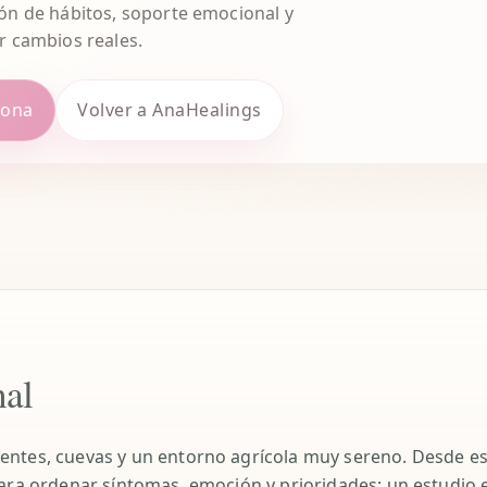
ión de hábitos, soporte emocional y
er cambios reales.
zona
Volver a AnaHealings
al
ntes, cuevas y un entorno agrícola muy sereno. Desde esa
para ordenar síntomas, emoción y prioridades; un estudio 