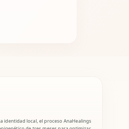
 identidad local, el proceso AnaHealings
epigenético de tres meses para optimizar