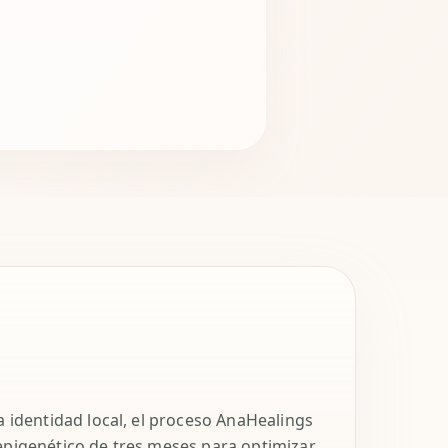
a identidad local, el proceso AnaHealings
epigenético de tres meses para optimizar